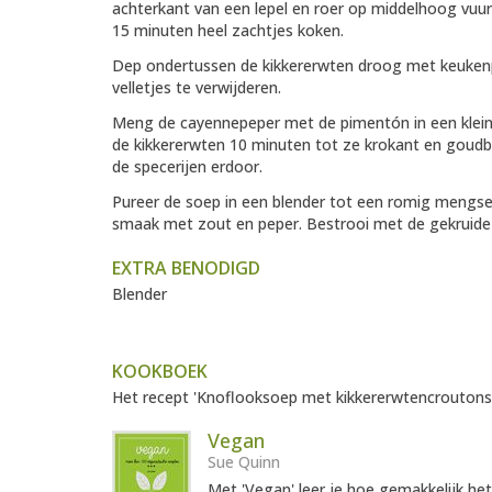
achterkant van een lepel en roer op middelhoog vuur
15 minuten heel zachtjes koken.
Dep ondertussen de kikkererwten droog met keukenpa
velletjes te verwijderen.
Meng de cayennepeper met de pimentón in een kleine 
de kikkererwten 10 minuten tot ze krokant en goudbr
de specerijen erdoor.
Pureer de soep in een blender tot een romig mengse
smaak met zout en peper. Bestrooi met de gekruide 
EXTRA BENODIGD
Blender
KOOKBOEK
Het recept 'Knoflooksoep met kikkererwtencroutons' 
Vegan
Sue Quinn
Met 'Vegan' leer je hoe gemakkelijk he