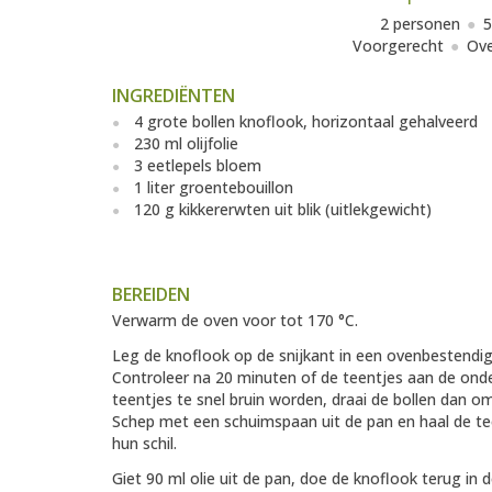
2 personen
5
Voorgerecht
Ove
INGREDIËNTEN
4 grote bollen knoflook, horizontaal gehalveerd
230 ml olijfolie
3 eetlepels bloem
1 liter groentebouillon
120 g kikkererwten uit blik (uitlekgewicht)
BEREIDEN
Verwarm de oven voor tot 170 °C.
Leg de knoflook op de snijkant in een ovenbestendige 
Controleer na 20 minuten of de teentjes aan de onde
teentjes te snel bruin worden, draai de bollen dan om
Schep met een schuimspaan uit de pan en haal de te
hun schil.
Giet 90 ml olie uit de pan, doe de knoflook terug in