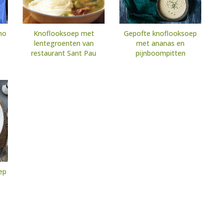
no
Knoflooksoep met
Gepofte knoflooksoep
lentegroenten van
met ananas en
restaurant Sant Pau
pijnboompitten
ep