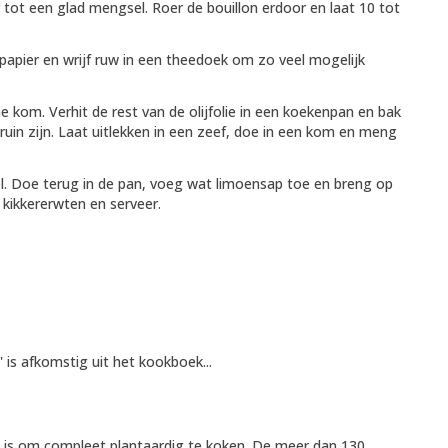
 tot een glad mengsel. Roer de bouillon erdoor en laat 10 tot
pier en wrijf ruw in een theedoek om zo veel mogelijk
kom. Verhit de rest van de olijfolie in een koekenpan en bak
uin zijn. Laat uitlekken in een zeef, doe in een kom en meng
l. Doe terug in de pan, voeg wat limoensap toe en breng op
kikkererwten en serveer.
is afkomstig uit het kookboek...
t is om compleet plantaardig te koken. De meer dan 130