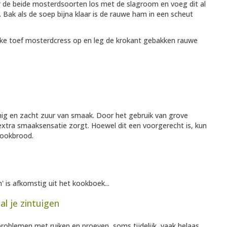
r de beide mosterdsoorten los met de slagroom en voeg dit al
 Bak als de soep bijna klaar is de rauwe ham in een scheut
nke toef mosterdcress op en leg de krokant gebakken rauwe
omig en zacht zuur van smaak. Door het gebruik van grove
extra smaaksensatie zorgt. Hoewel dit een voorgerecht is, kun
lookbrood.
is afkomstig uit het kookboek...
l je zintuigen
oblemen met ruiken en proeven, soms tijdelijk, vaak helaas