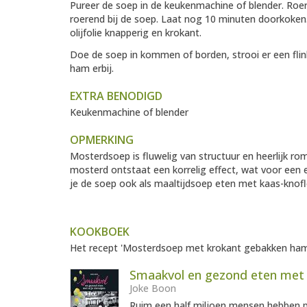
Pureer de soep in de keukenmachine of blender. Roe
roerend bij de soep. Laat nog 10 minuten doorkoken.
olijfolie knapperig en krokant.
Doe de soep in kommen of borden, strooi er een fli
ham erbij.
EXTRA BENODIGD
Keukenmachine of blender
OPMERKING
Mosterdsoep is fluwelig van structuur en heerlijk r
mosterd ontstaat een korrelig effect, wat voor een 
je de soep ook als maaltijdsoep eten met kaas-knof
KOOKBOEK
Het recept 'Mosterdsoep met krokant gebakken ham' 
Smaakvol en gezond eten met a
Joke Boon
Ruim een half miljoen mensen hebben pr