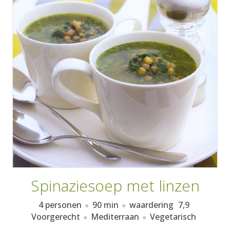
AANMELDEN
RECEPTEN
WEEKMENU'S
KOOKBOEKEN
Spinaziesoep met linzen
4 personen
90 min
waardering
7,9
Voorgerecht
Mediterraan
Vegetarisch