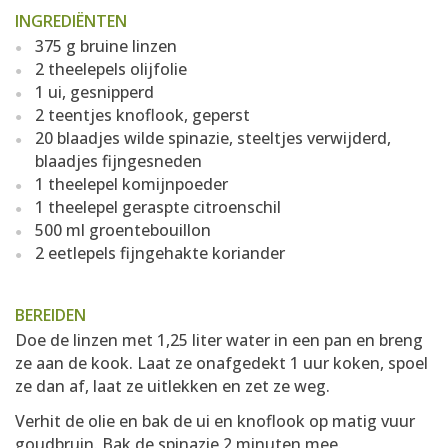
INGREDIËNTEN
375 g bruine linzen
2 theelepels olijfolie
1 ui, gesnipperd
2 teentjes knoflook, geperst
20 blaadjes wilde spinazie, steeltjes verwijderd,
blaadjes fijngesneden
1 theelepel komijnpoeder
1 theelepel geraspte citroenschil
500 ml groentebouillon
2 eetlepels fijngehakte koriander
BEREIDEN
Doe de linzen met 1,25 liter water in een pan en breng
ze aan de kook. Laat ze onafgedekt 1 uur koken, spoel
ze dan af, laat ze uitlekken en zet ze weg.
Verhit de olie en bak de ui en knoflook op matig vuur
goudbruin. Bak de spinazie 2 minuten mee.