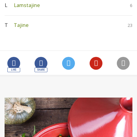
AANMELDEN
L
Lamstajine
RECEPTEN
6
T
Tajine
23
WEEKMENU'S
KOOKBOEKEN