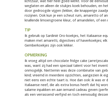
lichtzuur, wat hier heel goed werkt. Voor de eenvou
weglaten en alleen de stukjes koek behouden, en het 
door gedroogde vijgen (lekker, die knapperige zaadje
rozijnen. Ook kun je een scheut rum, amaretto of a
knallende limoengroene kleur, of amandelen, of een
TIP
Ik gebruik op Sardinië Oro-koekjes, het Italiaanse eq
maken met amaretti, digestives of haverkoekjes; elk 
Gemberkoekjes zijn ook lekker.
OPMERKING
Ik vroeg altijd om chocolate fridge cake (arretjesca
was, want zij had een speciaal talent voor het inventi
onmogelijk. Niettemin was deze combinatie van gebro
kind; vreemd in meerdere opzichten, aangezien ik eig
niet eens een echte taart is. Hoe dan ook: ik was er d
Italiaanse neef, die als extra bonus heeft dat hij wo
salame inpakken en aan iemand cadeau geven (perfec
als een verrassend verfijnd en toch eenvoudig desser