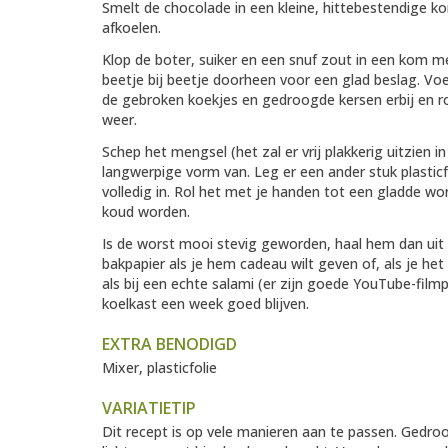
Smelt de chocolade in een kleine, hittebestendige k
afkoelen.
Klop de boter, suiker en een snuf zout in een kom m
beetje bij beetje doorheen voor een glad beslag. V
de gebroken koekjes en gedroogde kersen erbij en ro
weer.
Schep het mengsel (het zal er vrij plakkerig uitzien i
langwerpige vorm van. Leg er een ander stuk plastic
volledig in. Rol het met je handen tot een gladde wor
koud worden.
Is de worst mooi stevig geworden, haal hem dan uit h
bakpapier als je hem cadeau wilt geven of, als je h
als bij een echte salami (er zijn goede YouTube-film
koelkast een week goed blijven.
EXTRA BENODIGD
Mixer, plasticfolie
VARIATIETIP
Dit recept is op vele manieren aan te passen. Gedr