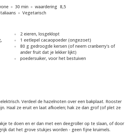
wone
30 min
waardering
8,5
Italiaans
Vegetarisch
2 eieren, losgeklopt
g,
1 eetlepel cacaopoeder (ongezoet)
80 g gedroogde kersen (of neem cranberry's of
ander fruit dat je lekker lijkt)
poedersuiker, voor het bestuiven
elektrisch. Verdeel de hazelnoten over een bakplaat. Rooster
jn. Haal ze eruit en laat afkoelen; hak ze dan grof (of plet ze
akje te doen en er dan met een deegroller op te slaan, of door
rijk dat het grove stukjes worden - geen fijne kruimels.