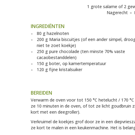
1 grote salame of 2 ge
Nagerecht
INGREDIËNTEN
80 g hazelnoten
200 g Maria biscuitjes (of een ander simpel, droo
niet te zoet koekje)
250 g pure chocolade (ten minste 70% vaste
cacaobestanddelen)
150 g boter, op kamertemperatuur
120 g fijne kristalsuiker
BEREIDEN
Verwarm de oven voor tot 150 °C hetelucht / 170 °C 
ze 10 minuten in de oven, of tot ze licht goudbruin zi
kort met een deegroller).
Verkruimel de koekjes grof door ze in een diepvriesz
ze kort te malen in een keukenmachine. Het is belang