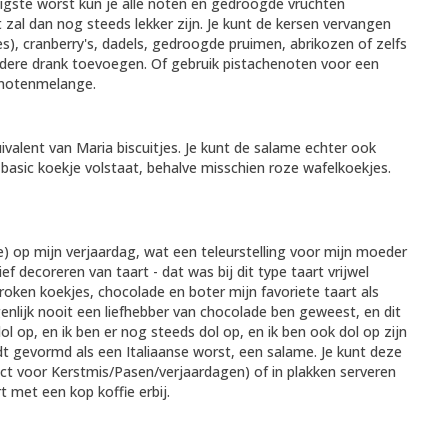
digste worst kun je alle noten en gedroogde vruchten
zal dan nog steeds lekker zijn. Je kunt de kersen vervangen
s), cranberry's, dadels, gedroogde pruimen, abrikozen of zelfs
ndere drank toevoegen. Of gebruik pistachenoten voor een
 notenmelange.
uivalent van Maria biscuitjes. Je kunt de salame echter ook
basic koekje volstaat, behalve misschien roze wafelkoekjes.
ke) op mijn verjaardag, wat een teleurstelling voor mijn moeder
ef decoreren van taart - dat was bij dit type taart vrijwel
ken koekjes, chocolade en boter mijn favoriete taart als
enlijk nooit een liefhebber van chocolade ben geweest, en dit
ol op, en ik ben er nog steeds dol op, en ik ben ook dol op zijn
rdt gevormd als een Italiaanse worst, een salame. Je kunt deze
t voor Kerstmis/Pasen/verjaardagen) of in plakken serveren
t met een kop koffie erbij.