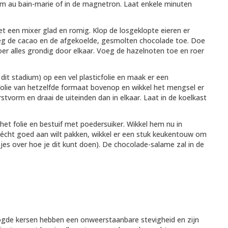
om au bain-marie of in de magnetron. Laat enkele minuten
et een mixer glad en romig. Klop de losgeklopte eieren er
oeg de cacao en de afgekoelde, gesmolten chocolade toe. Doe
er alles grondig door elkaar. Voeg de hazelnoten toe en roer
n dit stadium) op een vel plasticfolie en maak er een
folie van hetzelfde formaat bovenop en wikkel het mengsel er
stvorm en draai de uiteinden dan in elkaar. Laat in de koelkast
et folie en bestuif met poedersuiker. Wikkel hem nu in
et écht goed aan wilt pakken, wikkel er een stuk keukentouw om
pjes over hoe je dit kunt doen). De chocolade-salame zal in de
oogde kersen hebben een onweerstaanbare stevigheid en zijn