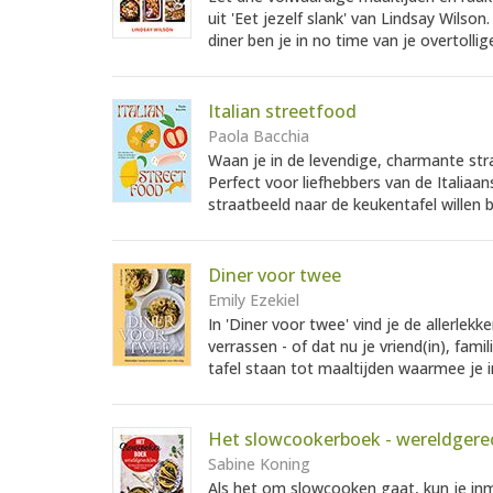
uit 'Eet jezelf slank' van Lindsay Wilso
diner ben je in no time van je overtollige 
Italian streetfood
Paola Bacchia
Waan je in de levendige, charmante straa
Perfect voor liefhebbers van de Italiaan
straatbeeld naar de keukentafel willen 
Diner voor twee
Emily Ezekiel
In 'Diner voor twee' vind je de allerl
verrassen - of dat nu je vriend(in), fami
tafel staan tot maaltijden waarmee je i
Het slowcookerboek - wereldgere
Sabine Koning
Als het om slowcooken gaat, kun je in