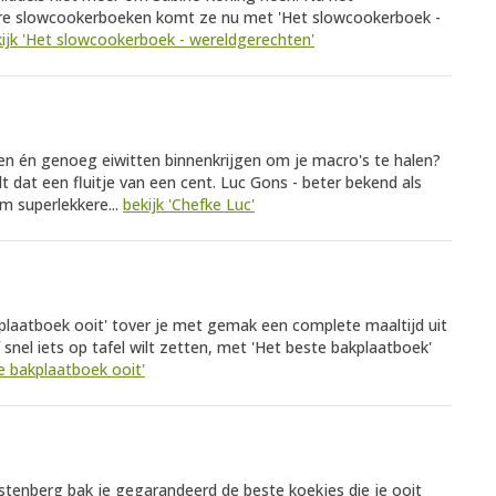
re slowcookerboeken komt ze nu met 'Het slowcookerboek -
ijk 'Het slowcookerboek - wereldgerechten'
en én genoeg eiwitten binnenkrijgen om je macro's te halen?
dat een fluitje van een cent. Luc Gons - beter bekend als
om superlekkere...
bekijk 'Chefke Luc'
plaatboek ooit' tover je met gemak een complete maaltijd uit
 snel iets op tafel wilt zetten, met 'Het beste bakplaatboek'
te bakplaatboek ooit'
tenberg bak je gegarandeerd de beste koekjes die je ooit