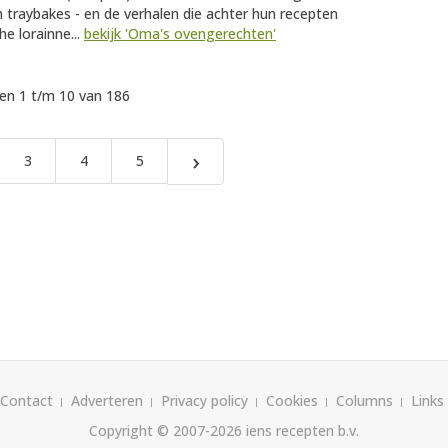
 traybakes - en de verhalen die achter hun recepten
e lorainne...
bekijk 'Oma's ovengerechten'
n 1 t/m 10 van 186
›
3
4
5
Contact
Adverteren
Privacy policy
Cookies
Columns
Links
Copyright © 2007-2026
iens recepten b.v.