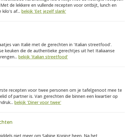
n. Met de lekkere en vullende recepten voor ontbijt, lunch en
kilo's af...
bekijk 'Eet jezelf slank'
tjes van Italië met de gerechten in 'Italian streetfood'.
se keuken die de authentieke gerechtjes uit het Italiaanse
brengen...
bekijk 'Italian streetfood'
ekkerste recepten voor twee personen om je tafelgenoot mee te
lielid of partner is. Van gerechten die binnen een kwartier op
ndruk...
bekijk 'Diner voor twee'
chten
middels niet meer om Sabine Koning heen. Na het