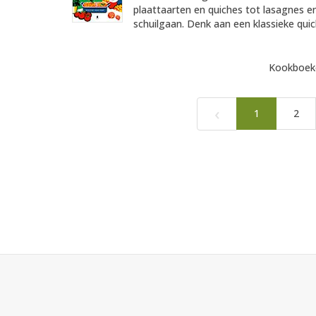
plaattaarten en quiches tot lasagnes en
schuilgaan. Denk aan een klassieke quich
Kookboeke
‹
1
2