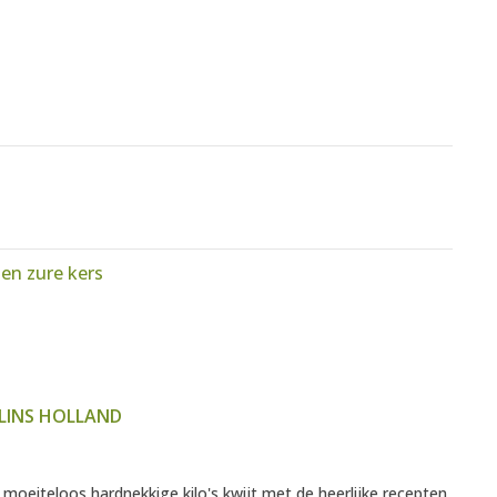
en zure kers
LINS HOLLAND
 moeiteloos hardnekkige kilo's kwijt met de heerlijke recepten