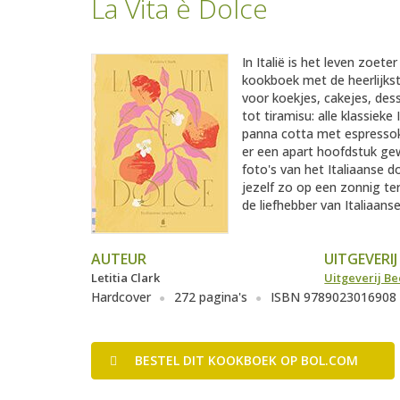
La Vita è Dolce
In Italië is het leven zoete
kookboek met de heerlijkst
voor koekjes, cakejes, des
tot tiramisu: alle klassie
panna cotta met espressok
er een apart hoofdstuk gew
foto's van het Italiaanse d
jezelf zo op een zonnig ter
de liefhebber van Italiaanse
AUTEUR
UITGEVERIJ
Letitia Clark
Uitgeverij Be
Hardcover
272 pagina's
ISBN 9789023016908
BESTEL
DIT KOOKBOEK
OP BOL.COM