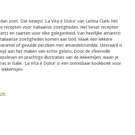
r dan zoet. Dat bewijst 'La Vita è Dolce' van Letitia Clark: hét
e recepten voor Italiaanse zoetigheden. Het bevat recepten
serts en taarten voor elke gelegenheid. Van heerlijke amaretti
ke Italiaanse zoetigheden komen aan bod. Maak een lekkere
aramel of gevulde perziken met amandelcrumble. Uiteraard is
ijd aan het maken van echte gelato. Door de sfeervolle
orpsleven en prachtige illustraties van de lekkernijen, waan je
ras in Italië. 'La Vita è Dolce' is een onmisbaar kookboek voor
 lekkernijen.
cht