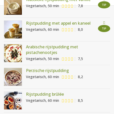
AANMELDEN
RECEPTEN
TIP
Vegetarisch, 50 min
7,8
WEEKMENU'S
Rijstpudding met appel en kaneel
TIP
Vegetarisch, 60 min
8,0
KOOKBOEKEN
Arabische rijstpudding met
pistachenootjes
Vegetarisch, 50 min
7,5
Perzische rijstpudding
Vegetarisch, 60 min
8,2
Rijstpudding brûlée
Vegetarisch, 60 min
8,5