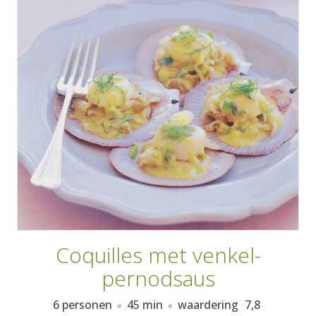
AANMELDEN
RECEPTEN
WEEKMENU'S
KOOKBOEKEN
Coquilles met venkel-
pernodsaus
6 personen
45 min
waardering
7,8