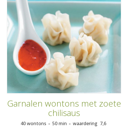
AANMELDEN
RECEPTEN
WEEKMENU'S
KOOKBOEKEN
Garnalen wontons met zoete
chilisaus
40 wontons
50 min
waardering
7,6