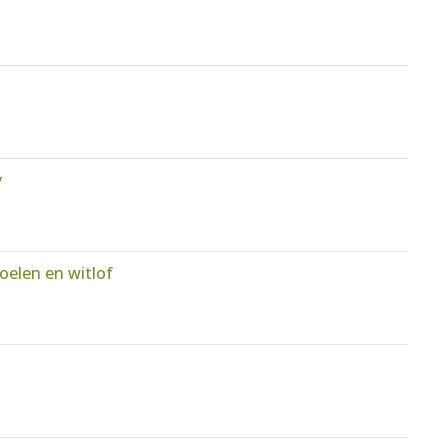
y
elen en witlof