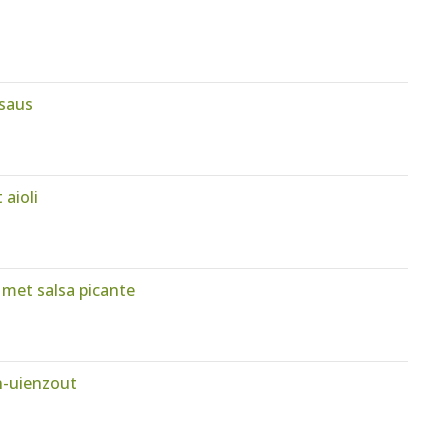
isaus
aioli
 met salsa picante
n-uienzout