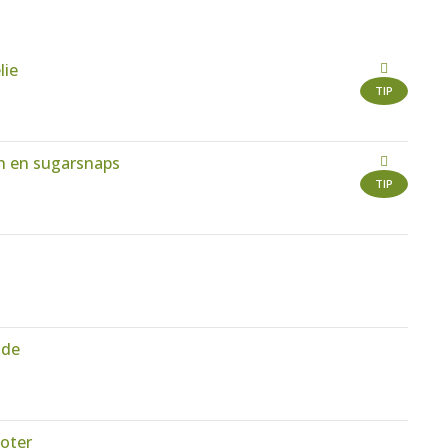
lie
TIP
n en sugarsnaps
TIP
ade
boter