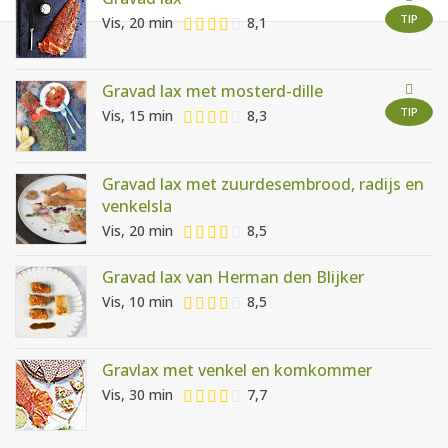
AANMELDEN
RECEPTEN
TIP
Vis, 20 min
8,1
WEEKMENU'S
Gravad lax met mosterd-dille
TIP
Vis, 15 min
8,3
KOOKBOEKEN
Gravad lax met zuurdesembrood, radijs en
venkelsla
Vis, 20 min
8,5
Gravad lax van Herman den Blijker
Vis, 10 min
8,5
Gravlax met venkel en komkommer
Vis, 30 min
7,7