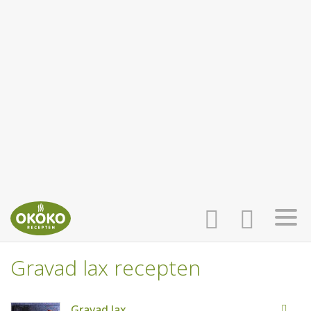
Gravad lax recepten
INLOGGEN
HOME
Gravad lax