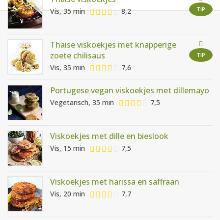
AANMELDEN
RECEPTEN
TIP
Vis, 35 min
8,2
WEEKMENU'S
Thaise viskoekjes met knapperige
zoete chilisaus
TIP
Vis, 35 min
7,6
KOOKBOEKEN
Portugese vegan viskoekjes met dillemayo
Vegetarisch, 35 min
7,5
Viskoekjes met dille en bieslook
Vis, 15 min
7,5
Viskoekjes met harissa en saffraan
Vis, 20 min
7,7