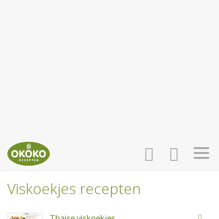
Viskoekjes recepten
INLOGGEN
HOME
Thaise viskoekjes