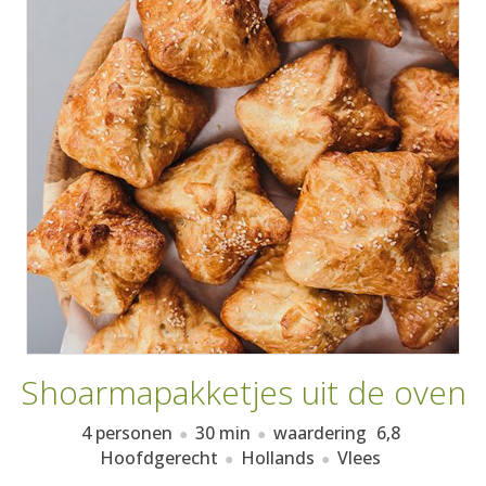
AANMELDEN
RECEPTEN
WEEKMENU'S
KOOKBOEKEN
Shoarmapakketjes uit de oven
4 personen
30 min
waardering
6,8
Hoofdgerecht
Hollands
Vlees