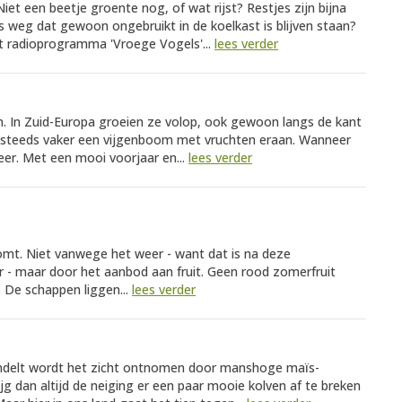
 Niet een beetje groente nog, of wat rijst? Restjes zijn bijna
ets weg dat gewoon ongebruikt in de koelkast is blijven staan?
t radioprogramma 'Vroege Vogels'...
lees verder
gen. In Zuid-Europa groeien ze volop, ook gewoon langs de kant
en steeds vaker een vijgenboom met vruchten eraan. Wanneer
weer. Met een mooi voorjaar en...
lees verder
mt. Niet vanwege het weer - want dat is na deze
er - maar door het aanbod aan fruit. Geen rood zomerfruit
 De schappen liggen...
lees verder
wandelt wordt het zicht ontnomen door manshoge maïs-
ijg dan altijd de neiging er een paar mooie kolven af te breken