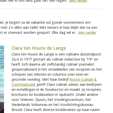
ar hier in ons land gaat het tien tegen...
lees verder
ari. Je begint na de vakantie vol goede voornemens om
et z'n allen aan tafel. Met tieners in huis blijkt dat na een
t er steevast worden gesport. Elke dag wil er...
lees verder
Clara ten Houte de Lange
Clara ten Houte de Lange is een culinaire duizendpoot.
Zij is in 1977 gestart als culinair redacteur bij 'TIP' en
heeft zich daarna als zelfstandig culinair journalist
gespecialiseerd in het ontwikkelen van recepten en het
schrijven van teksten en columns over eten en
gezonde voeding. Met haar bedrijf
Assisti Culinair &
Communicatie
geeft Clara culinair advies aan bedrijven
en instellingen in de foodsector en maakt zij recepten,
brochures en kookboeken in opdracht. Onder andere
voor Unilever, Quorn, het Voedingscentrum, het
Nederlands Visbureau en het Voorlichtingsbureau
Brood. Clara heeft diverse kookboeken op haar naam