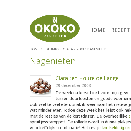
HOME
RECEPT
HOME
COLUMNS
CLARA
2008
NAGENIETEN
Nagenieten
Clara ten Houte de Lange
29 december 2008
De week na kerst hinkt voor mijn gevoe
tussen doorfeesten en goede voorneme
ook veel te veel eten, snak ik weer naar het nieuw
wat minder eten. Ik doe deze week het liefst ook h
met de restjes van de kerstdagen. De overheerlijke
s
spruitjesstamppot. De rollade wordt in dunne plakj
voortreffelijke combinatie! Het restje
knolselderijpur