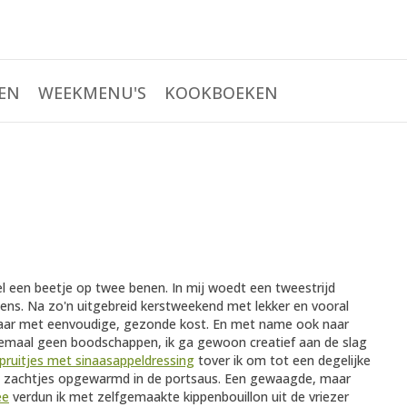
EN
WEEKMENU'S
KOOKBOEKEN
l een beetje op twee benen. In mij woedt een tweestrijd
ns. Na zo'n uitgebreid kerstweekend met lekker en vooral
e jaar met eenvoudige, gezonde kost. En met name ook naar
elemaal geen boodschappen, ik ga gewoon creatief aan de slag
pruitjes met sinaasappeldressing
tover ik om tot een degelijke
es zachtjes opgewarmd in de portsaus. Een gewaagde, maar
ee
verdun ik met zelfgemaakte kippenbouillon uit de vriezer