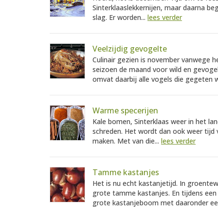
Sinterklaaslekkernijen, maar daarna beg
slag. Er worden...
lees verder
Veelzijdig gevogelte
Culinair gezien is november vanwege he
seizoen de maand voor wild en gevogel
omvat daarbij alle vogels die gegeten w
Warme specerijen
Kale bomen, Sinterklaas weer in het la
schreden. Het wordt dan ook weer tijd v
maken. Met van die...
lees verder
Tamme kastanjes
Het is nu echt kastanjetijd. In groent
grote tamme kastanjes. En tijdens een
grote kastanjeboom met daaronder een