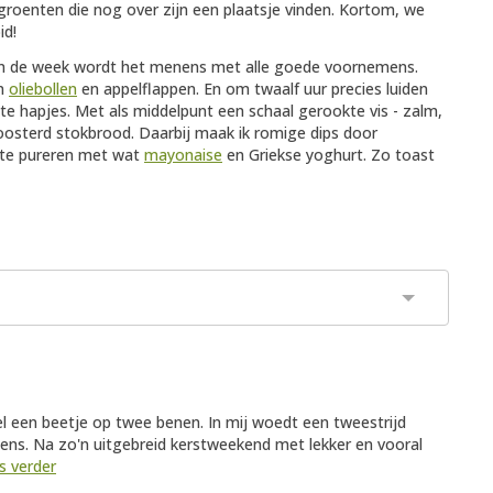
groenten die nog over zijn een plaatsje vinden. Kortom, we
id!
van de week wordt het menens met alle goede voornemens.
an
oliebollen
en appelflappen. En om twaalf uur precies luiden
te hapjes. Met als middelpunt een schaal gerookte vis - zalm,
roosterd stokbrood. Daarbij maak ik romige dips door
- te pureren met wat
mayonaise
en Griekse yoghurt. Zo toast
l een beetje op twee benen. In mij woedt een tweestrijd
ns. Na zo'n uitgebreid kerstweekend met lekker en vooral
s verder