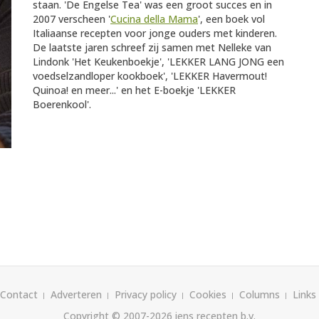
staan. 'De Engelse Tea' was een groot succes en in
2007 verscheen '
Cucina della Mama
', een boek vol
Italiaanse recepten voor jonge ouders met kinderen.
De laatste jaren schreef zij samen met Nelleke van
Lindonk 'Het Keukenboekje', 'LEKKER LANG JONG een
voedselzandloper kookboek', 'LEKKER Havermout!
Quinoa! en meer...' en het E-boekje 'LEKKER
Boerenkool'.
Contact
Adverteren
Privacy policy
Cookies
Columns
Links
Copyright © 2007-2026
iens recepten b.v.