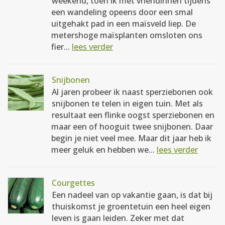
weekend, toen ik met vriendinnen tijdens
een wandeling opeens door een smal
uitgehakt pad in een maïsveld liep. De
metershoge maïsplanten omsloten ons
fier...
lees verder
Snijbonen
Al jaren probeer ik naast sperziebonen ook
snijbonen te telen in eigen tuin. Met als
resultaat een flinke oogst sperziebonen en
maar een of hooguit twee snijbonen. Daar
begin je niet veel mee. Maar dit jaar heb ik
meer geluk en hebben we...
lees verder
Courgettes
Een nadeel van op vakantie gaan, is dat bij
thuiskomst je groentetuin een heel eigen
leven is gaan leiden. Zeker met dat