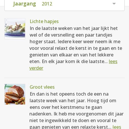
Jaargang
2012
AANMELDEN
RECEPTEN
Lichte hapjes
WEEKMENU'S
In de laatste weken van het jaar lijkt het
wel of de versnelling een paar tandjes
hoger staat. Iedere keer weer neem ik me
KOOKBOEKEN
voor vooral relaxt de kerst in te gaan en te
genieten van elkaar en van het lekkere
eten. En elk jaar kom ik die laatste...
lees
verder
Groot vlees
En dan is het opeens toch de een na
laatste week van het jaar. Hoog tijd om
eens over het kerstmenu te gaan
nadenken. Ik heb me voorgenomen dit jaar
niet te ingewikkeld te doen en vooral te
gaan genieten van een relaxte kerst...
lees