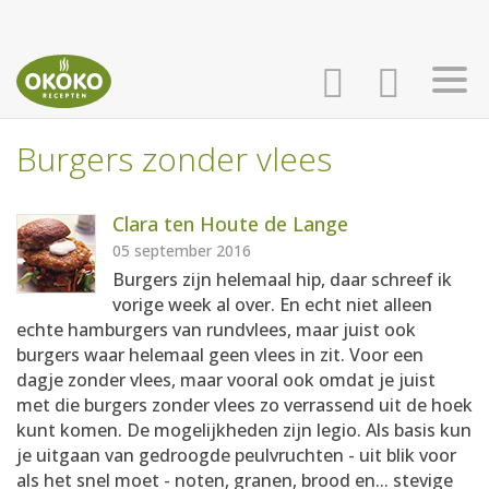
Burgers zonder vlees
INLOGGEN
HOME
Clara ten Houte de Lange
AANMELDEN
RECEPTEN
05 september 2016
Burgers zijn helemaal hip, daar schreef ik
vorige week al over. En echt niet alleen
WEEKMENU'S
echte hamburgers van rundvlees, maar juist ook
burgers waar helemaal geen vlees in zit. Voor een
dagje zonder vlees, maar vooral ook omdat je juist
KOOKBOEKEN
met die burgers zonder vlees zo verrassend uit de hoek
kunt komen. De mogelijkheden zijn legio. Als basis kun
je uitgaan van gedroogde peulvruchten - uit blik voor
als het snel moet - noten, granen, brood en... stevige