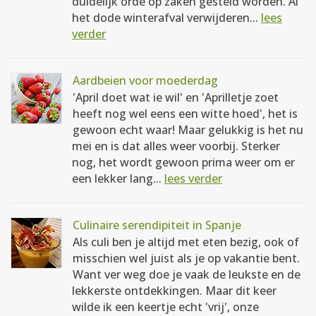
duidelijk orde op zaken gesteld worden. Al
het dode winterafval verwijderen...
lees
verder
Aardbeien voor moederdag
'April doet wat ie wil' en 'Aprilletje zoet
heeft nog wel eens een witte hoed', het is
gewoon echt waar! Maar gelukkig is het nu
mei en is dat alles weer voorbij. Sterker
nog, het wordt gewoon prima weer om er
een lekker lang...
lees verder
Culinaire serendipiteit in Spanje
Als culi ben je altijd met eten bezig, ook of
misschien wel juist als je op vakantie bent.
Want ver weg doe je vaak de leukste en de
lekkerste ontdekkingen. Maar dit keer
wilde ik een keertje echt 'vrij', onze