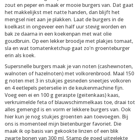
zout en peper en maak er mooie burgers van. Dat gaat
het makkelijkst met natte handen, dan blijft het
mengsel niet aan je plakken. Laat de burgers in de
koelkast in ongeveer een half uur stevig worden en
bak ze daarna in een koekenpan met wat olie
goudbruin. Op een lekker broodje met plakjes tomaat,
sla en wat tomatenketchup gaat zo'n groenteburger
erin als koek.
Supersnelle burgers maak je van noten (cashewnoten,
walnoten of hazelnoten) met volkorenbrood. Maal 150
g noten met 3 in stukjes gesneden sneetjes volkoren
en 4 eetlepels peterselie in de keukenmachine fijn.
Voeg een ei en 100 g geraspte (geitenkaas) kaas,
verkruimelde feta of blauwschimmelkaas toe, draai tot
alles gemengd is en vorm er lekkere burgers van. Ook
hier kun je nog stukjes groenten aan toevoegen. Bij
ons is momenteel mijn bietenburger favoriet. Die
maak ik op basis van gekookte linzen of een blik
zwarte bonen van 300 ml. Stamp de goed uitgelekte