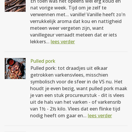
En toen was het opeens wel erg koud en
nat vorige week. Tijd om je zelf te
verwennen met... vanille! Vanille heeft zo'n
verrukkelijk aroma dat kou en nattigheid
meteen weer vergeten zijn, want
vanillegeur verraadt meteen dat er iets
lekkers...
lees verder
Pulled pork
Pulled pork: tot draadjes uit elkaar
getrokken varkensvlees, misschien
symbolisch voor de sfeer in de VS nu. Het
houdt je even bezig, want pulled pork maak
je van een stuk procureurstuk - dit is vlees
uit de hals van het varken - of varkensrib
van 1½ - 2½ kilo. Vlees dat een flinke tijd
nodig heeft om gaar en...
lees verder