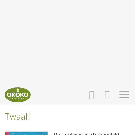
Twaalf
INLOGGEN
HOME
'De tafel was prachtig gedekt...