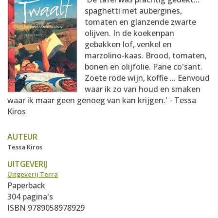
AANMELDEN
RECEPTEN
spaghetti met aubergines,
tomaten en glanzende zwarte
olijven. In de koekenpan
WEEKMENU'S
gebakken lof, venkel en
marzolino-kaas. Brood, tomaten,
bonen en olijfolie. Pane co'sant.
KOOKBOEKEN
Zoete rode wijn, koffie ... Eenvoud
waar ik zo van houd en smaken
waar ik maar geen genoeg van kan krijgen.' - Tessa
Kiros
AUTEUR
Tessa Kiros
UITGEVERIJ
Uitgeverij Terra
Paperback
304 pagina's
ISBN 9789058978929