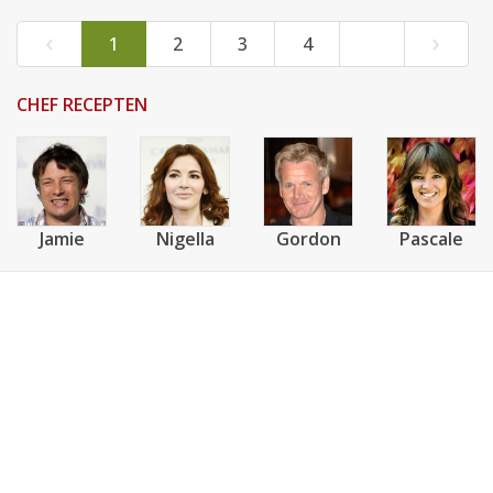
‹
›
1
2
3
4
CHEF RECEPTEN
Jamie
Nigella
Gordon
Pascale