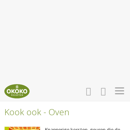
Kook ook - Oven
INLOGGEN
HOME
Knapperige korsten, geuren die de