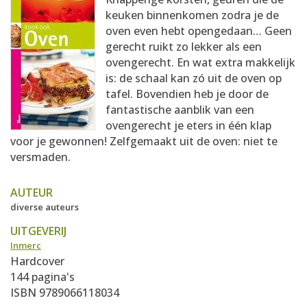
AANMELDEN
RECEPTEN
keuken binnenkomen zodra je de
oven even hebt opengedaan… Geen
gerecht ruikt zo lekker als een
WEEKMENU'S
ovengerecht. En wat extra makkelijk
is: de schaal kan zó uit de oven op
tafel. Bovendien heb je door de
KOOKBOEKEN
fantastische aanblik van een
ovengerecht je eters in één klap
voor je gewonnen! Zelfgemaakt uit de oven: niet te
versmaden.
AUTEUR
diverse auteurs
UITGEVERIJ
Inmerc
Hardcover
144 pagina's
ISBN 9789066118034