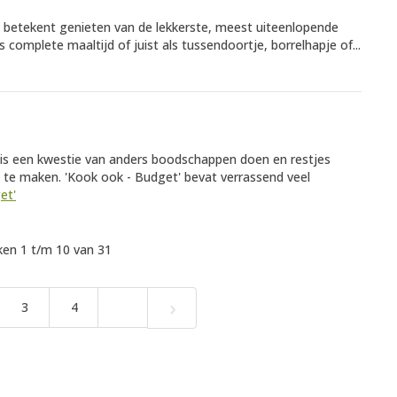
e betekent genieten van de lekkerste, meest uiteenlopende
s complete maaltijd of juist als tussendoortje, borrelhapje of...
et is een kwestie van anders boodschappen doen en restjes
s te maken. 'Kook ook - Budget' bevat verrassend veel
et'
en 1 t/m 10 van 31
›
3
4