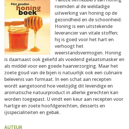
AANMELDEN
RECEPTEN
roemden al de weldadige
uitwerking van honing op de
gezondheid en de schoonheid.
WEEKMENU'S
Honing is een uitstekende
leverancier van vitale stoffen;
hij is goed voor het hart en
KOOKBOEKEN
verhoogt het
weerstandsvermogen. Honing
is daarnaast ook geliefd als voedend gelaatsmasker en
als middel voor een goede haarverzorging. Maar het
zoete goud van de bijen is natuurlijk ook een culinaire
belevenis van formaat. In een schat aan recepten
wordt aangetoond hoe veelzijdig dit levendige en
aromatische natuurproduct in allerlei gerechten kan
worden toegepast. U vindt een keur aan recepten voor
hartige en zoete hoofdgerechten, desserts en
ijsspecialiteiten en gebak.
AUTEUR