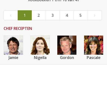
‹
›
1
2
3
4
5
CHEF RECEPTEN
Jamie
Nigella
Gordon
Pascale