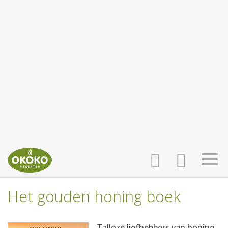
Het gouden honing boek
INLOGGEN
HOME
Talloze liefhebbers van honing