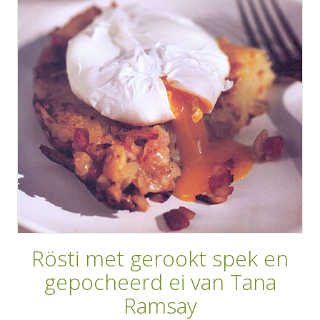
AANMELDEN
RECEPTEN
WEEKMENU'S
KOOKBOEKEN
Rösti met gerookt spek en
gepocheerd ei van Tana
Ramsay