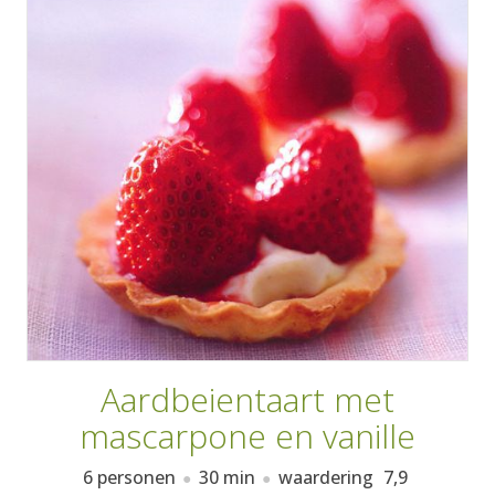
AANMELDEN
RECEPTEN
WEEKMENU'S
KOOKBOEKEN
Aardbeientaart met
mascarpone en vanille
6 personen
30 min
waardering
7,9