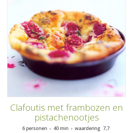
AANMELDEN
RECEPTEN
WEEKMENU'S
KOOKBOEKEN
Clafoutis met frambozen en
pistachenootjes
6 personen
40 min
waardering
7,7