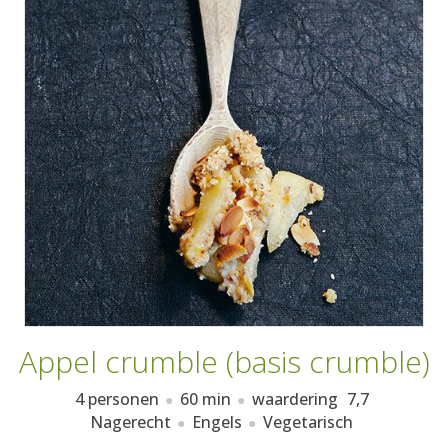
AANMELDEN
RECEPTEN
WEEKMENU'S
KOOKBOEKEN
Appel crumble (basis crumble)
4 personen
60 min
waardering
7,7
Nagerecht
Engels
Vegetarisch