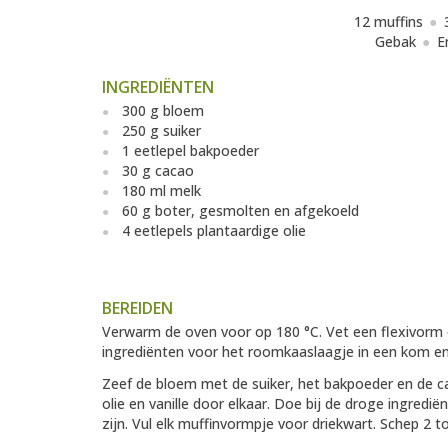
12 muffins
Gebak
E
INGREDIËNTEN
300 g bloem
250 g suiker
1 eetlepel bakpoeder
30 g cacao
180 ml melk
60 g boter, gesmolten en afgekoeld
4 eetlepels plantaardige olie
BEREIDEN
Verwarm de oven voor op 180 °C. Vet een flexivorm of
ingrediënten voor het roomkaaslaagje in een kom en
Zeef de bloem met de suiker, het bakpoeder en de ca
olie en vanille door elkaar. Doe bij de droge ingredië
zijn. Vul elk muffinvormpje voor driekwart. Schep 2 