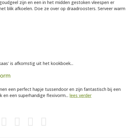
 goudgeel zijn en een in het midden gestoken vleespen er
het blik afkoelen. Doe ze over op draadroosters. Serveer warm
as' is afkomstig uit het kookboek...
ivorm
rmen een perfect hapje tussendoor en zijn fantastisch bij een
ek en een superhandige flexivorm...
lees verder