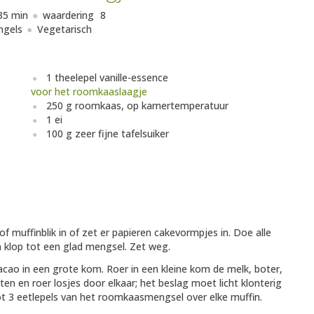
35 min
waardering
8
ngels
Vegetarisch
1 theelepel vanille-essence
voor het roomkaaslaagje
250 g roomkaas, op kamertemperatuur
1 ei
100 g zeer fijne tafelsuiker
 muffinblik in of zet er papieren cakevormpjes in. Doe alle
 klop tot een glad mengsel. Zet weg.
cao in een grote kom. Roer in een kleine kom de melk, boter,
nten en roer losjes door elkaar; het beslag moet licht klonterig
tot 3 eetlepels van het roomkaasmengsel over elke muffin.