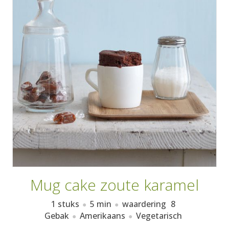
AANMELDEN
RECEPTEN
WEEKMENU'S
KOOKBOEKEN
Mug cake zoute karamel
1 stuks
5 min
waardering
8
Gebak
Amerikaans
Vegetarisch