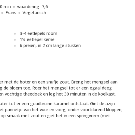
0 min
waardering
7,6
Frans
Vegetarisch
3-4 eetlepels room
1½ eetlepel kerrie
6 preien, in 2 cm lange stukken
er met de boter en een snufje zout. Breng het mengsel aan
eg de bloem toe. Roer het mengsel tot er een egaal deeg
en vochtige theedoek en leg het 30 minuten in de koelkast.
ter tot er een goudbruine karamel ontstaat. Giet de azijn
 het pannetje van het vuur en voeg, onder voortdurend kloppen,
l op smaak met zout en giet het in een springvorm (met