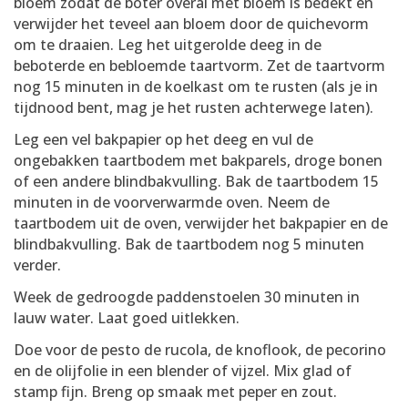
bloem zodat de boter overal met bloem is bedekt en
verwijder het teveel aan bloem door de quichevorm
om te draaien. Leg het uitgerolde deeg in de
beboterde en bebloemde taartvorm. Zet de taartvorm
nog 15 minuten in de koelkast om te rusten (als je in
tijdnood bent, mag je het rusten achterwege laten).
Leg een vel bakpapier op het deeg en vul de
ongebakken taartbodem met bakparels, droge bonen
of een andere blindbakvulling. Bak de taartbodem 15
minuten in de voorverwarmde oven. Neem de
taartbodem uit de oven, verwijder het bakpapier en de
blindbakvulling. Bak de taartbodem nog 5 minuten
verder.
Week de gedroogde paddenstoelen 30 minuten in
lauw water. Laat goed uitlekken.
Doe voor de pesto de rucola, de knoflook, de pecorino
en de olijfolie in een blender of vijzel. Mix glad of
stamp fijn. Breng op smaak met peper en zout.