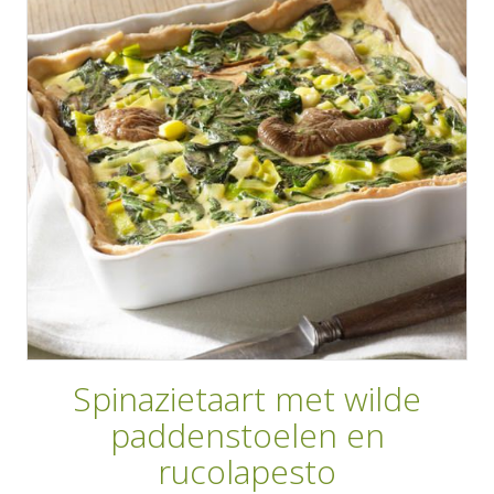
AANMELDEN
RECEPTEN
WEEKMENU'S
KOOKBOEKEN
Spinazietaart met wilde
paddenstoelen en
rucolapesto