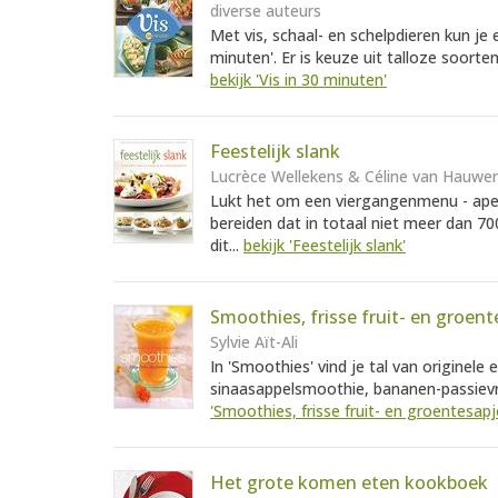
diverse auteurs
Met vis, schaal- en schelpdieren kun je e
minuten'. Er is keuze uit talloze soort
bekijk 'Vis in 30 minuten'
Feestelijk slank
Lucrèce Wellekens & Céline van Hauwe
Lukt het om een viergangenmenu - aperi
bereiden dat in totaal niet meer dan 7
dit...
bekijk 'Feestelijk slank'
Smoothies, frisse fruit- en groent
Sylvie Aït-Ali
In 'Smoothies' vind je tal van originele
sinaasappelsmoothie, bananen-passievr
'Smoothies, frisse fruit- en groentesapj
Het grote komen eten kookboek