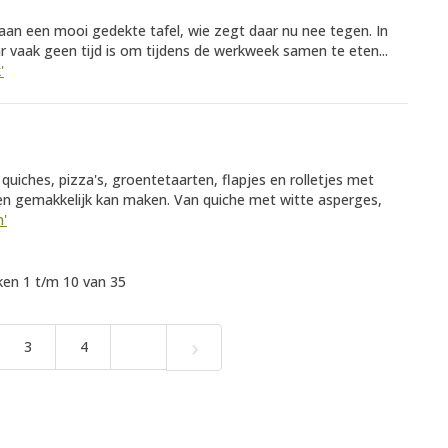
an een mooi gedekte tafel, wie zegt daar nu nee tegen. In
r vaak geen tijd is om tijdens de werkweek samen te eten...
'
quiches, pizza's, groentetaarten, flapjes en rolletjes met
reen gemakkelijk kan maken. Van quiche met witte asperges,
n'
en 1 t/m 10 van 35
›
3
4