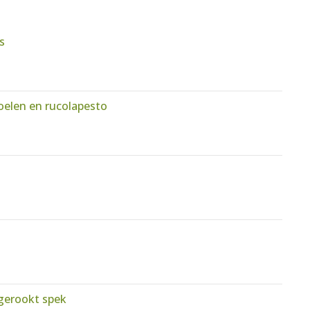
s
oelen en rucolapesto
gerookt spek