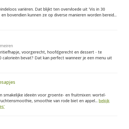
indeloos variëren. Dat blijkt ten overvloede uit 'Vis in 30
en en bovendien kunnen ze op diverse manieren worden bereid...
rmeiren
tiefhapje, voorgerecht, hoofdgerecht en dessert - te
00 calorieën bevat? Dat kan perfect wanneer je een menu uit
esapjes
 en smakelijke ideeën voor groente- en fruitmixen: wortel-
uchtensmoothie, smoothie van rode biet en appel...
bekijk
es'