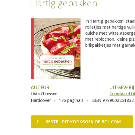
Hartig gebakken
In 'Hartig gebakken' staa
rolletjes met hartige vul
quiche met witte asperg
met reblochon, kleine pi
brikpakketjes met garnale
AUTEUR
UITGEVERIJ
Livia Claessen
Standaard Ui
Hardcover
176 pagina's
ISBN 9789002251832
BESTEL
DIT KOOKBOEK
OP BOL.COM