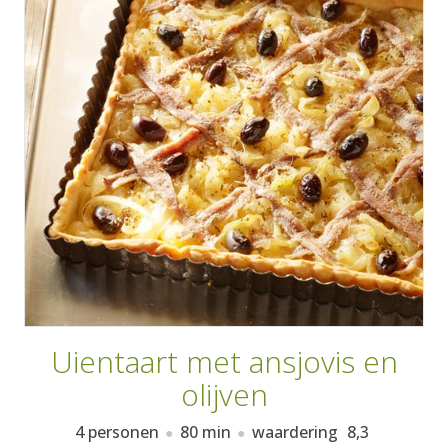
AANMELDEN
RECEPTEN
WEEKMENU'S
KOOKBOEKEN
Uientaart met ansjovis en
olijven
4 personen
80 min
waardering
8,3