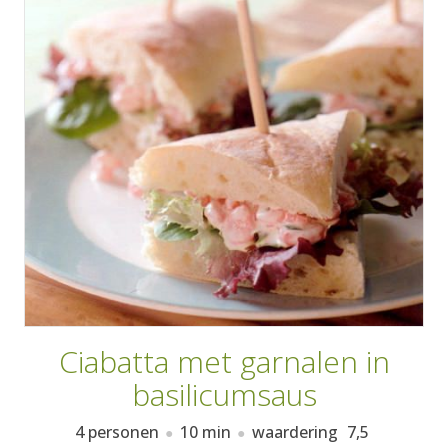
AANMELDEN
RECEPTEN
WEEKMENU'S
KOOKBOEKEN
Ciabatta met garnalen in
basilicumsaus
4 personen
10 min
waardering
7,5