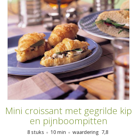
AANMELDEN
RECEPTEN
WEEKMENU'S
KOOKBOEKEN
Mini croissant met gegrilde kip
en pijnboompitten
8 stuks
10 min
waardering
7,8