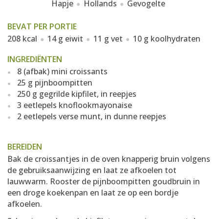
Hapje
Hollands
Gevogelte
BEVAT PER PORTIE
208 kcal
14 g eiwit
11 g vet
10 g koolhydraten
INGREDIËNTEN
8 (afbak) mini croissants
25 g pijnboompitten
250 g gegrilde kipfilet, in reepjes
3 eetlepels knoflookmayonaise
2 eetlepels verse munt, in dunne reepjes
BEREIDEN
Bak de croissantjes in de oven knapperig bruin volgens
de gebruiksaanwijzing en laat ze afkoelen tot
lauwwarm. Rooster de pijnboompitten goudbruin in
een droge koekenpan en laat ze op een bordje
afkoelen.