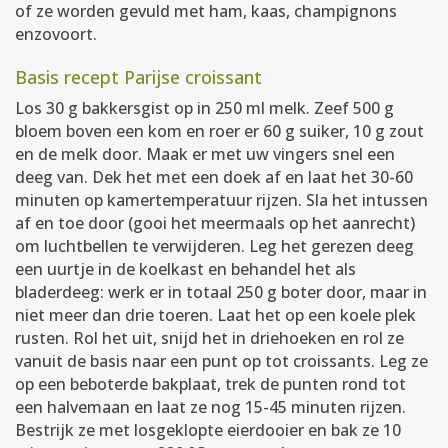
of ze worden gevuld met ham, kaas, champignons
enzovoort.
Basis recept Parijse croissant
Los 30 g bakkersgist op in 250 ml melk. Zeef 500 g
bloem boven een kom en roer er 60 g suiker, 10 g zout
en de melk door. Maak er met uw vingers snel een
deeg van. Dek het met een doek af en laat het 30-60
minuten op kamertemperatuur rijzen. Sla het intussen
af en toe door (gooi het meermaals op het aanrecht)
om luchtbellen te verwijderen. Leg het gerezen deeg
een uurtje in de koelkast en behandel het als
bladerdeeg: werk er in totaal 250 g boter door, maar in
niet meer dan drie toeren. Laat het op een koele plek
rusten. Rol het uit, snijd het in driehoeken en rol ze
vanuit de basis naar een punt op tot croissants. Leg ze
op een beboterde bakplaat, trek de punten rond tot
een halvemaan en laat ze nog 15-45 minuten rijzen.
Bestrijk ze met losgeklopte eierdooier en bak ze 10