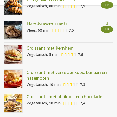
AANMELDEN
RECEPTEN
TIP
Vegetarisch, 80 min
7,9
WEEKMENU'S
Ham-kaascroissants
TIP
Vlees, 60 min
7,5
KOOKBOEKEN
Croissant met Kernhem
Vegetarisch, 5 min
7,6
Croissant met verse abrikoos, banaan en
hazelnoten
Vegetarisch, 10 min
7,3
Croissants met abrikoos en chocolade
Vegetarisch, 10 min
7,4