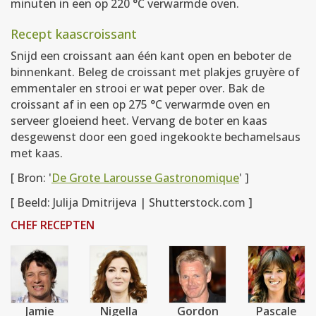
minuten in een op 220 °C verwarmde oven.
Recept kaascroissant
Snijd een croissant aan één kant open en beboter de
binnenkant. Beleg de croissant met plakjes gruyère of
emmentaler en strooi er wat peper over. Bak de
croissant af in een op 275 °C verwarmde oven en
serveer gloeiend heet. Vervang de boter en kaas
desgewenst door een goed ingekookte bechamelsaus
met kaas.
[ Bron: '
De Grote Larousse Gastronomique
' ]
[ Beeld: Julija Dmitrijeva | Shutterstock.com ]
CHEF RECEPTEN
Jamie
Nigella
Gordon
Pascale