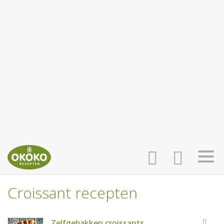
Croissant recepten
INLOGGEN
HOME
Zelfgebakken croissants