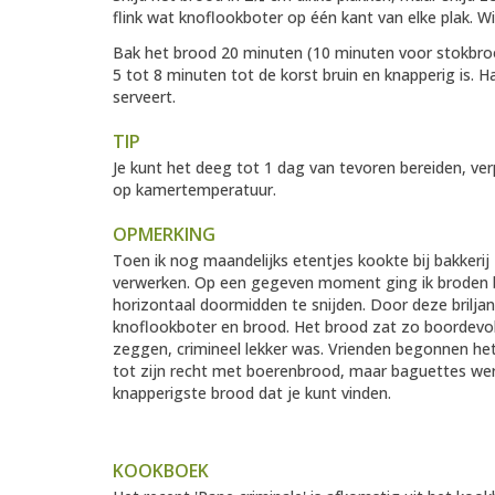
flink wat knoflookboter op één kant van elke plak. Wi
Bak het brood 20 minuten (10 minuten voor stokbroo
5 tot 8 minuten tot de korst bruin en knapperig is. Ha
serveert.
TIP
Je kunt het deeg tot 1 dag van tevoren bereiden, ve
op kamertemperatuur.
OPMERKING
Toen ik nog maandelijks etentjes kookte bij bakkerij
verwerken. Op een gegeven moment ging ik broden b
horizontaal doormidden te snijden. Door deze brilj
knoflookboter en brood. Het brood zat zo boordevol
zeggen, crimineel lekker was. Vrienden begonnen het
tot zijn recht met boerenbrood, maar baguettes werk
knapperigste brood dat je kunt vinden.
KOOKBOEK