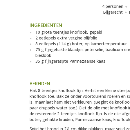
4 personen
Bijgerecht
INGREDIËNTEN
10 grote teentjes knoflook, gepeld
2 eetlepels extra vergine olijfolie
8 eetlepels (114 g) boter, op kamertemperatuur
75 g fijngehakte blaadjes peterselie, basilicum en
bieslook
35 g fijngeraspte Parmezaanse kaas
BEREIDEN
Hak 8 teentjes knoflook fijn. Verhit een kleine stee
knoflook toe. Bak ze onder voortdurend roeren en s
is, maar laat hem niet verkleuren. (Begint de knoflo
paar druppels water toe.) Giet de olie met knoflook
de resterende 2 teentjes knoflook fijn. Is de olie a
boter, gehakte kruiden, Parmezaanse kaas, knofloo
Snijd het brood in 2½ cm dikke plakken, maar snijd z