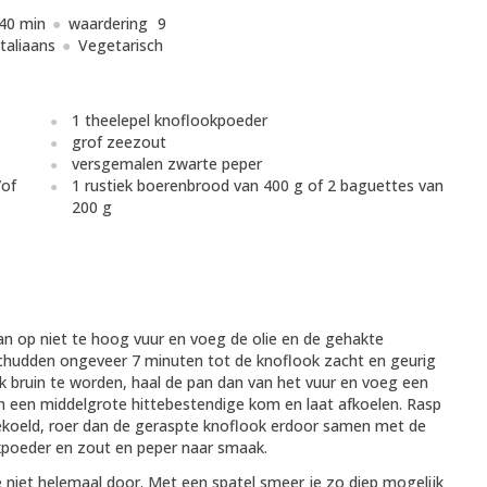
40 min
waardering
9
Italiaans
Vegetarisch
1 theelepel knoflookpoeder
grof zeezout
versgemalen zwarte peper
/of
1 rustiek boerenbrood van 400 g of 2 baguettes van
200 g
lpan op niet te hoog vuur en voeg de olie en de gehakte
chudden ongeveer 7 minuten tot de knoflook zacht en geurig
ok bruin te worden, haal de pan dan van het vuur en voeg een
 in een middelgrote hittebestendige kom en laat afkoelen. Rasp
fgekoeld, roer dan de geraspte knoflook erdoor samen met de
kpoeder en zout en peper naar smaak.
e niet helemaal door. Met een spatel smeer je zo diep mogelijk