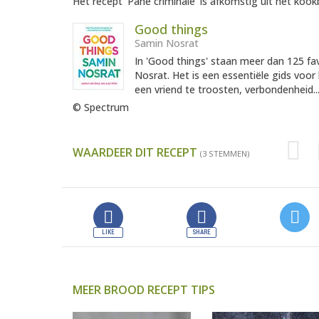
Het recept 'Pane criminale' is afkomstig uit het kookb
Good things
Samin Nosrat
In 'Good things' staan meer dan 125 f
Nosrat. Het is een essentiële gids voo
een vriend te troosten, verbondenheid..
© Spectrum
WAARDEER DIT RECEPT
(3 STEMMEN)
MEER BROOD RECEPT TIPS