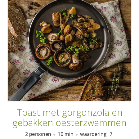
AANMELDEN
RECEPTEN
WEEKMENU'S
KOOKBOEKEN
Toast met gorgonzola en
gebakken oesterzwammen
2 personen
10 min
waardering
7