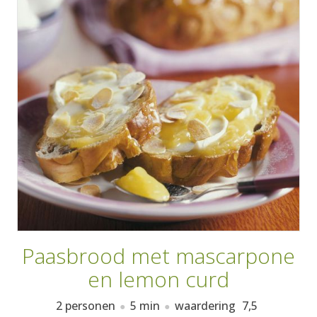
AANMELDEN
RECEPTEN
WEEKMENU'S
KOOKBOEKEN
Paasbrood met mascarpone
en lemon curd
2 personen
5 min
waardering
7,5