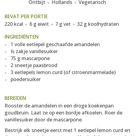
Ontbijt
Hollands
Vegetarisch
BEVAT PER PORTIE
220 kcal
6 g eiwit
7 g vet
32 g koolhydraten
INGREDIËNTEN
1 volle eetlepel geschaafde amandelen
½ zakje vanillesuiker
75 g mascarpone
2 sneetje paasbrood
3 eetlepels lemon curd (of citroenmarmelade)
poedersuiker
BEREIDEN
Rooster de amandelen in een droge koekenpan
goudbruin. Laat ze op een bordje afkoelen. Roer de
vanillesuiker door de mascarpone.
Bestrijk elk sneetje eerst met 1 eetlepel lemon curd en