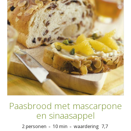
AANMELDEN
RECEPTEN
WEEKMENU'S
KOOKBOEKEN
Paasbrood met mascarpone
en sinaasappel
2 personen
10 min
waardering
7,7