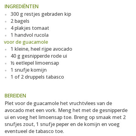
INGREDIËNTEN
300 g restjes gebraden kip
2 bagels
4 plakjes tomaat
1 handvol rucola
voor de guacamole
1 kleine, heel rijpe avocado
40 g gesnipperde rode ui
½ eetlepel limoensap
1 snufje komijn
1 of 2 druppels tabasco
BEREIDEN
Plet voor de guacamole het vruchtvlees van de
avocado met een vork. Meng het met de gesnipperde
ui en voeg het limoensap toe. Breng op smaak met 2
snufjes zout, 1 snufje peper en de komijn en voeg
eventueel de tabasco toe.