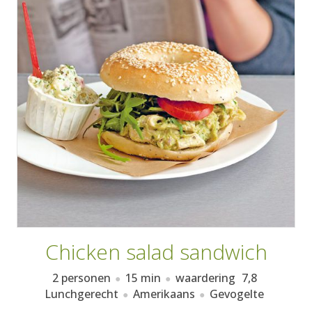
AANMELDEN
RECEPTEN
WEEKMENU'S
KOOKBOEKEN
Chicken salad sandwich
2 personen
15 min
waardering
7,8
Lunchgerecht
Amerikaans
Gevogelte