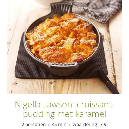
AANMELDEN
RECEPTEN
WEEKMENU'S
KOOKBOEKEN
Nigella Lawson: croissant-
pudding met karamel
2 personen
45 min
waardering
7,9