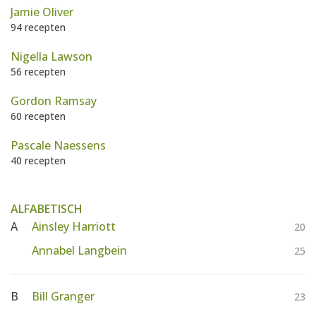
AANMELDEN
Jamie Oliver
RECEPTEN
94 recepten
Nigella Lawson
WEEKMENU'S
56 recepten
Gordon Ramsay
KOOKBOEKEN
60 recepten
Pascale Naessens
40 recepten
ALFABETISCH
A
Ainsley Harriott
20
Annabel Langbein
25
B
Bill Granger
23