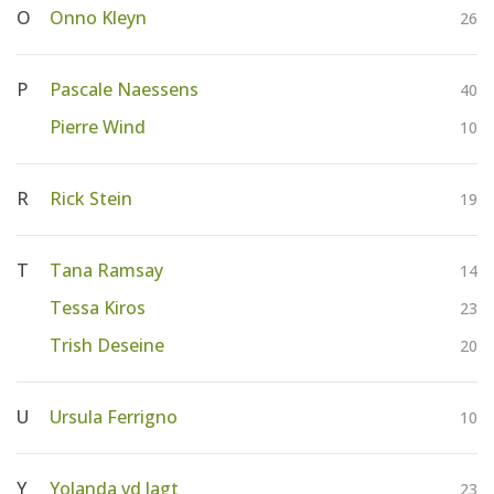
O
Onno Kleyn
26
P
Pascale Naessens
40
Pierre Wind
10
R
Rick Stein
19
T
Tana Ramsay
14
Tessa Kiros
23
Trish Deseine
20
U
Ursula Ferrigno
10
Y
Yolanda vd Jagt
23