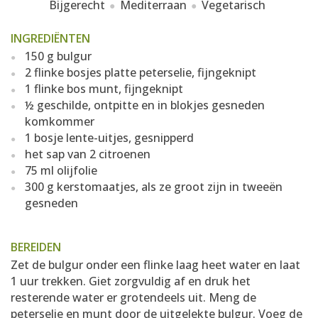
Bijgerecht
Mediterraan
Vegetarisch
INGREDIËNTEN
150 g bulgur
2 flinke bosjes platte peterselie, fijngeknipt
1 flinke bos munt, fijngeknipt
½ geschilde, ontpitte en in blokjes gesneden
komkommer
1 bosje lente-uitjes, gesnipperd
het sap van 2 citroenen
75 ml olijfolie
300 g kerstomaatjes, als ze groot zijn in tweeën
gesneden
BEREIDEN
Zet de bulgur onder een flinke laag heet water en laat
1 uur trekken. Giet zorgvuldig af en druk het
resterende water er grotendeels uit. Meng de
peterselie en munt door de uitgelekte bulgur. Voeg de