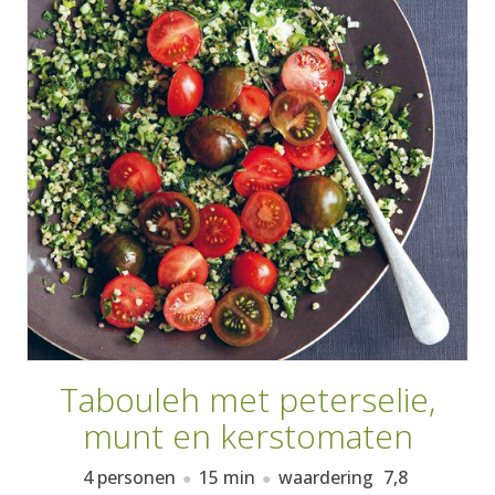
AANMELDEN
RECEPTEN
WEEKMENU'S
KOOKBOEKEN
Tabouleh met peterselie,
munt en kerstomaten
4 personen
15 min
waardering
7,8