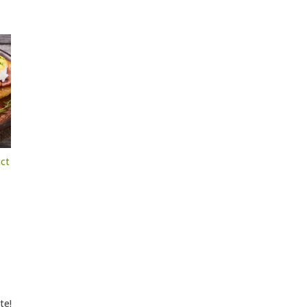
ict
te!