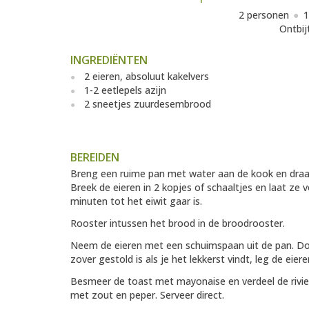
2 personen
1
Ontbij
INGREDIËNTEN
2 eieren, absoluut kakelvers
1-2 eetlepels azijn
2 sneetjes zuurdesembrood
BEREIDEN
Breng een ruime pan met water aan de kook en draai 
Breek de eieren in 2 kopjes of schaaltjes en laat ze v
minuten tot het eiwit gaar is.
Rooster intussen het brood in de broodrooster.
Neem de eieren met een schuimspaan uit de pan. Door
zover gestold is als je het lekkerst vindt, leg de ei
Besmeer de toast met mayonaise en verdeel de rivier
met zout en peper. Serveer direct.