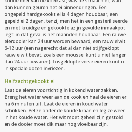
koude deer van de koelkast; was de schaal niet, want
dan kunnen geuren het ei binnendringen. Een
ongepeld hardgekookt ei is 4 dagen houdbaar, een
gepeld ei 2 dagen, tenzij men het in een gesteriliseerde
en met kruidige en gekookte azijn gevulde inmaakpot
legt: in dat geval is het maanden houdbaar. Een rauwe
eierdooier kan 24 uur worden bewaard, een rauw eiwit
6-12 uur (een nagerecht dat al dan niet stijfgeklopt
rauw eiwit bevat, zoals een mousse, kunt u niet langer
dan 24 uur bewaren). Losgeklopte verse eieren kunt u
in speciale dozen invriezen.
Halfzachtgekookt ei
Laat de eieren voorzichtig in kokend water zakken.
Breng het water weer aan de kook en haal de eieren er
na 6 minuten uit. Laat de eieren in koud water
schrikken. Pel ze onder de koude kraan en leg ze weer
in het koude water. Het wit moet geheel zijn gestold
en de dooier moet dik maar nog vloeibaar zijn.