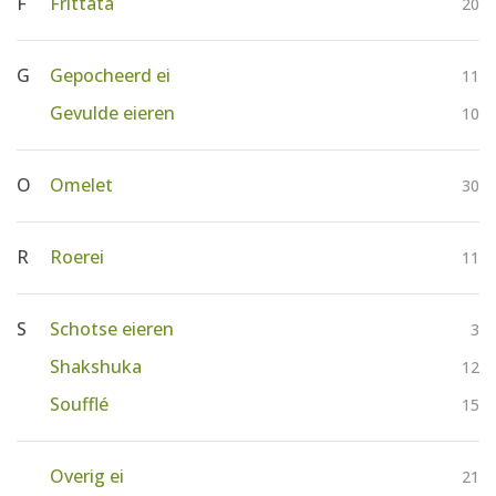
F
Frittata
20
G
Gepocheerd ei
11
Gevulde eieren
10
O
Omelet
30
R
Roerei
11
S
Schotse eieren
3
Shakshuka
12
Soufflé
15
Overig ei
21