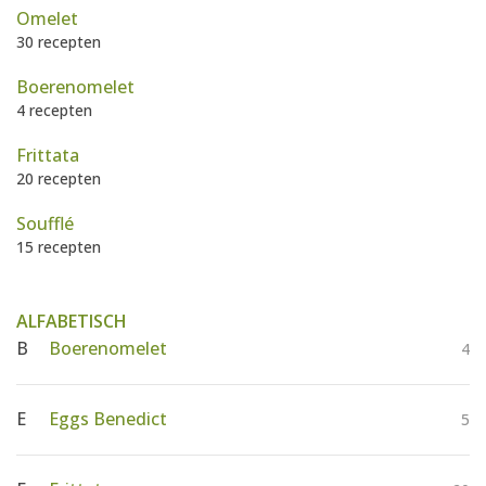
AANMELDEN
Omelet
RECEPTEN
30 recepten
Boerenomelet
WEEKMENU'S
4 recepten
Frittata
KOOKBOEKEN
20 recepten
Soufflé
15 recepten
ALFABETISCH
B
Boerenomelet
4
E
Eggs Benedict
5