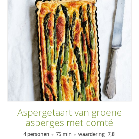
AANMELDEN
RECEPTEN
WEEKMENU'S
KOOKBOEKEN
Aspergetaart van groene
asperges met comté
4 personen
75 min
waardering
7,8