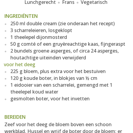
Lunchgerecht
Frans
Vegetarisch
INGREDIËNTEN
250 ml double cream (zie onderaan het recept)
3 scharreleieren, losgeklopt
1 theelepel dijonmosterd
50 g comté of een gruyèreachtige kaas, fijngeraspt
2 bundels groene asperges, of circa 24 asperges,
houtachtige uiteinden verwijderd
voor het deeg
225 g bloem, plus extra voor het bestuiven
120 g koude boter, in blokjes van ½ cm
1 eidooier van een scharrelei, gemengd met 1
theelepel koud water
gesmolten boter, voor het invetten
BEREIDEN
Zeef voor het deeg de bloem boven een schoon
werkblad. Hussel en wrijf de boter door de bloem; er