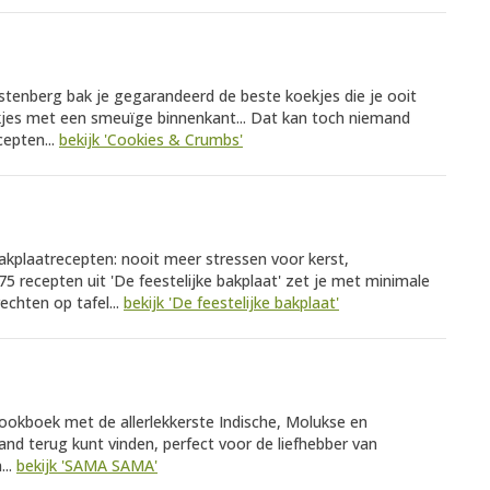
tenberg bak je gegarandeerd de beste koekjes die je ooit
kjes met een smeuïge binnenkant... Dat kan toch niemand
cepten...
bekijk 'Cookies & Crumbs'
akplaatrecepten: nooit meer stressen voor kerst,
5 recepten uit 'De feestelijke bakplaat' zet je met minimale
echten op tafel...
bekijk 'De feestelijke bakplaat'
ookboek met de allerlekkerste Indische, Molukse en
and terug kunt vinden, perfect voor de liefhebber van
...
bekijk 'SAMA SAMA'