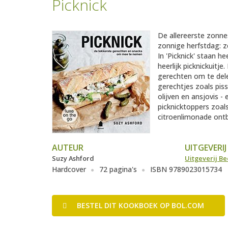
Picknick
De allereerste zonne
zonnige herfstdag: ze
In 'Picknick' staan h
heerlijk picknickuitj
gerechten om te delen
gerechtjes zoals piss
olijven en ansjovis -
picknicktoppers zoal
citroenlimonade ontb
AUTEUR
UITGEVERIJ
Suzy Ashford
Uitgeverij Be
Hardcover
72 pagina's
ISBN 9789023015734
BESTEL
DIT KOOKBOEK
OP BOL.COM