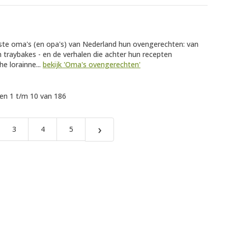
kste oma's (en opa's) van Nederland hun ovengerechten: van
 traybakes - en de verhalen die achter hun recepten
e lorainne...
bekijk 'Oma's ovengerechten'
n 1 t/m 10 van 186
›
3
4
5