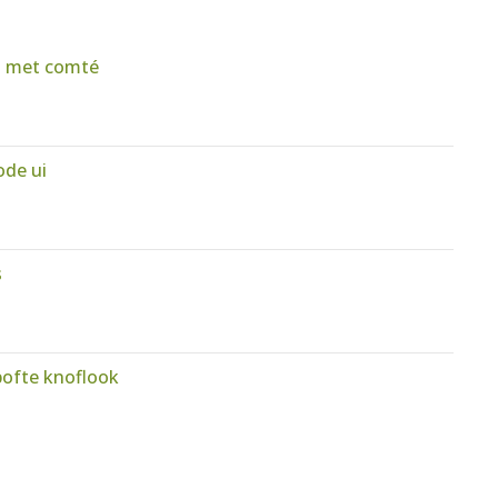
s met comté
ode ui
s
pofte knoflook