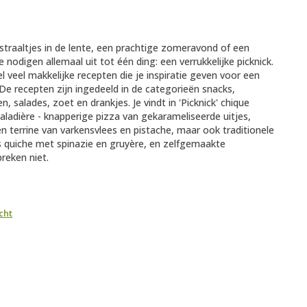
straaltjes in de lente, een prachtige zomeravond of een
 nodigen allemaal uit tot één ding: een verrukkelijke picknick.
eel veel makkelijke recepten die je inspiratie geven voor een
e. De recepten zijn ingedeeld in de categorieën snacks,
, salades, zoet en drankjes. Je vindt in 'Picknick' chique
aladière - knapperige pizza van gekarameliseerde uitjes,
 en terrine van varkensvlees en pistache, maar ook traditionele
s quiche met spinazie en gruyère, en zelfgemaakte
reken niet.
cht