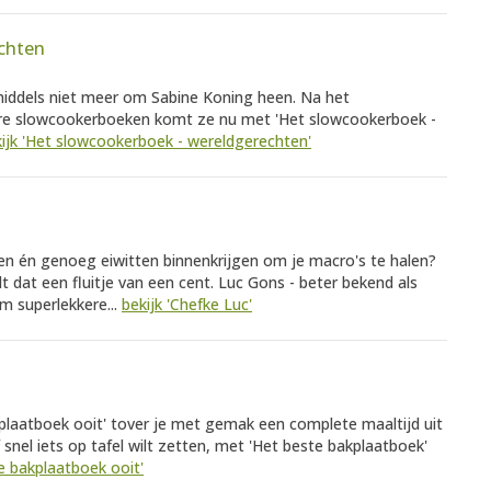
chten
middels niet meer om Sabine Koning heen. Na het
re slowcookerboeken komt ze nu met 'Het slowcookerboek -
ijk 'Het slowcookerboek - wereldgerechten'
en én genoeg eiwitten binnenkrijgen om je macro's te halen?
dat een fluitje van een cent. Luc Gons - beter bekend als
om superlekkere...
bekijk 'Chefke Luc'
plaatboek ooit' tover je met gemak een complete maaltijd uit
 snel iets op tafel wilt zetten, met 'Het beste bakplaatboek'
te bakplaatboek ooit'