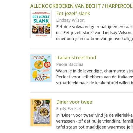
ALLE KOOKBOEKEN VAN BECHT / HARPERCOL
Eet jezelf slank
Lindsay Wilson
Eet drie volwaardige maaltijden en raak
uit 'Eet jezelf slank' van Lindsay Wilso
diner ben je in no time van je overtollige 
Italian streetfood
Paola Bacchia
Waan je in de levendige, charmante straa
Perfect voor liefhebbers van de Italiaan
straatbeeld naar de keukentafel willen 
Diner voor twee
Emily Ezekiel
In 'Diner voor twee' vind je de allerl
verrassen - of dat nu je vriend(in), fami
tafel staan tot maaltijden waarmee je i