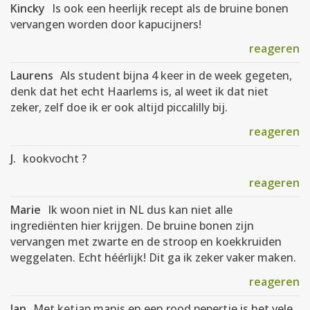
Kincky
Is ook een heerlijk recept als de bruine bonen
vervangen worden door kapucijners!
reageren
Laurens
Als student bijna 4 keer in de week gegeten,
denk dat het echt Haarlems is, al weet ik dat niet
zeker, zelf doe ik er ook altijd piccalilly bij.
reageren
J.
kookvocht ?
reageren
Marie
Ik woon niet in NL dus kan niet alle
ingrediënten hier krijgen. De bruine bonen zijn
vervangen met zwarte en de stroop en koekkruiden
weggelaten. Echt héérlijk! Dit ga ik zeker vaker maken.
reageren
Jan
Met ketjap manis en een rood pepertje is het vele