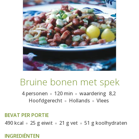
AANMELDEN
RECEPTEN
WEEKMENU'S
KOOKBOEKEN
Bruine bonen met spek
4 personen
120 min
waardering
8,2
Hoofdgerecht
Hollands
Vlees
BEVAT PER PORTIE
490 kcal
25 g eiwit
21 g vet
51 g koolhydraten
INGREDIËNTEN