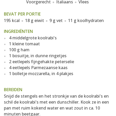
Voorgerecht
Italiaans
Vlees
BEVAT PER PORTIE
195 kcal
18 g eiwit
9 g vet
11 g koolhydraten
INGREDIËNTEN
4 middelgrote koolrabi's
1 kleine tomaat
100 g ham
1 bosuitje, in dunne ringetjes
2 eetlepels fijngehakte peterselie
4 eetlepels Parmezaanse kaas
1 bolletje mozzarella, in 4 plakjes
BEREIDEN
Snijd de stengels en het stronkje van de koolrabi's en
schil de koolrabi's met een dunschiller. Kook ze in een
pan met ruim kokend water en wat zout in ca. 10
minuten beetgaar.