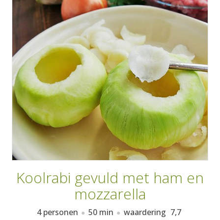
AANMELDEN
RECEPTEN
WEEKMENU'S
KOOKBOEKEN
Koolrabi gevuld met ham en
mozzarella
4 personen
50 min
waardering
7,7