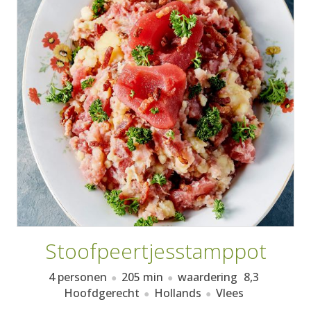
AANMELDEN
RECEPTEN
WEEKMENU'S
KOOKBOEKEN
Stoofpeertjesstamppot
4 personen
205 min
waardering
8,3
Hoofdgerecht
Hollands
Vlees