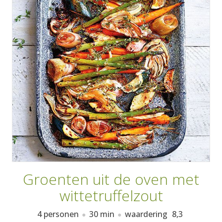
AANMELDEN
RECEPTEN
WEEKMENU'S
KOOKBOEKEN
Groenten uit de oven met
wittetruffelzout
4 personen
30 min
waardering
8,3