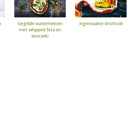
n
Gegrilde watermeloen
Ingemaakte knoflook
t
met whipped feta en
avocado