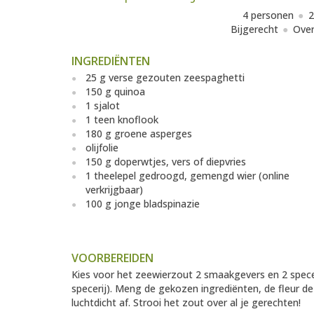
4 personen
2
Bijgerecht
Over
INGREDIËNTEN
25 g verse gezouten zeespaghetti
150 g quinoa
1 sjalot
1 teen knoflook
180 g groene asperges
olijfolie
150 g doperwtjes, vers of diepvries
1 theelepel gedroogd, gemengd wier (online
verkrijgbaar)
100 g jonge bladspinazie
VOORBEREIDEN
Kies voor het zeewierzout 2 smaakgevers en 2 specer
specerij). Meng de gekozen ingrediënten, de fleur de 
luchtdicht af. Strooi het zout over al je gerechten!