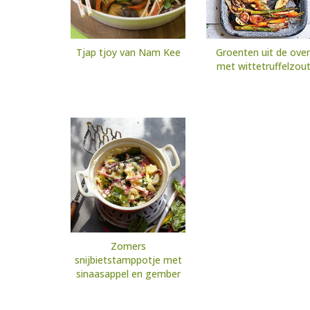
Tjap tjoy van Nam Kee
Groenten uit de ove
met wittetruffelzou
Zomers
snijbietstamppotje met
sinaasappel en gember